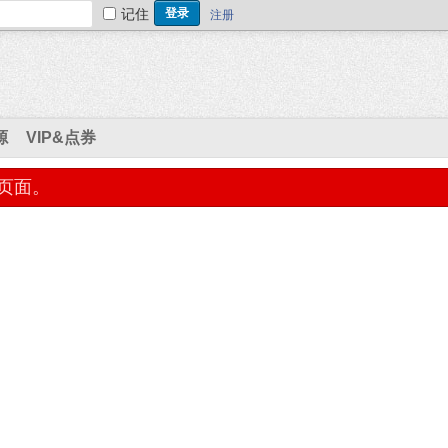
记住
注册
源
VIP&点券
页面。