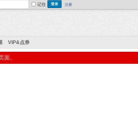
记住
注册
源
VIP&点券
页面。