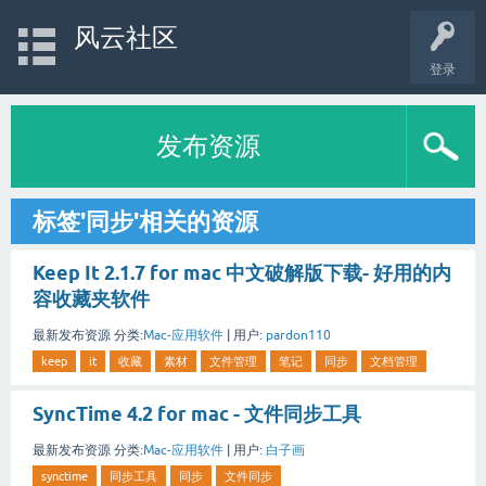
风云社区
登录
发布资源
标签'同步'相关的资源
Keep It 2.1.7 for mac 中文破解版下载- 好用的内
容收藏夹软件
最新发布资源
分类:
Mac-应用软件
|
用户:
pardon110
keep
it
收藏
素材
文件管理
笔记
同步
文档管理
SyncTime 4.2 for mac - 文件同步工具
最新发布资源
分类:
Mac-应用软件
|
用户:
白子画
synctime
同步工具
同步
文件同步