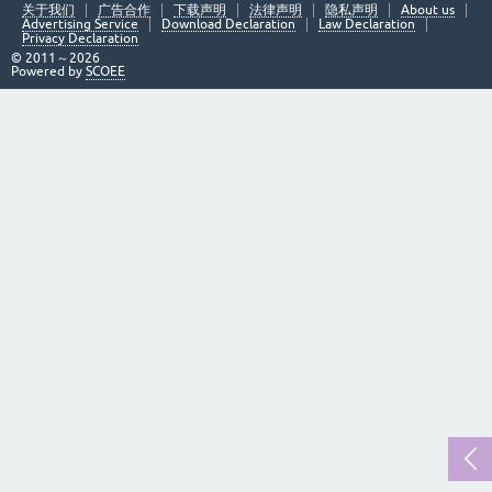
关于我们
广告合作
下载声明
法律声明
隐私声明
About us
Advertising Service
Download Declaration
Law Declaration
Privacy Declaration
© 2011～2026
Powered by
SCOEE