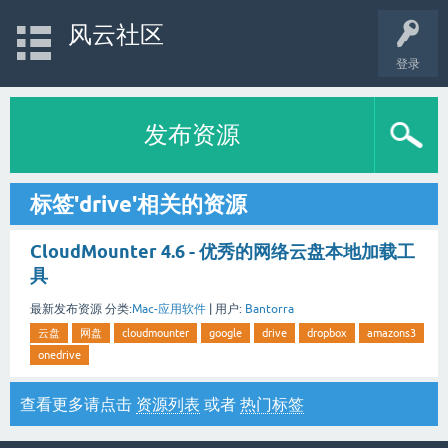
风云社区
登录
发布资源
标签'drive'相关的资源
CloudMounter 4.6 - 优秀的网络云盘本地加载工
具
最新发布资源
分类:
Mac-应用软件
|
用户:
Bantorra
云盘
网盘
cloudmounter
google
drive
dropbox
amazons3
onedrive
查看更多请点击
资源列表
或者
热门标签