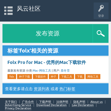
风云社区
登录
发布资源
标签'folx'相关的资源
Folx Pro for Mac - 优秀的Mac下载软件
最新发布资源
分类:
Mac-网络工具
|
用户:
慕冬雪
folx
种子下载
下载软件
种子
下载工具
下载
网络工具
查看更多请点击
资源列表
或者
热门标签
关于我们
广告合作
下载声明
法律声明
隐私声明
About us
Advertising Service
Download Declaration
Law Declaration
Privacy Declaration