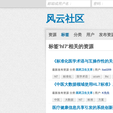
风云社区
资源
标签
分类
用户
发布资
标签'hl7'相关的资源
《标准化医学术语与互操作性的关
最新发布资源
分类:
医药卫生文库
|
用户:
liad209
hl7
标准化
医学术语
ucum
lhc
《中医大数据领域使用HL7标准》
最新发布资源
分类:
医药卫生文库
|
用户:
K先生
中医
大数据
hl7
标准
方案
医疗健康信息共享引发的系统创新解决方